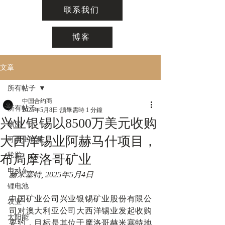
联系我们
博客
文章
所有帖子
中国合约商
所有帖子
2025年5月8日
讀畢需時 1 分鐘
兴业银锡以8500万美元收购
物流
大西洋锡业阿赫马什项目，
可再生能源
轮胎
布局摩洛哥矿业
电动车
赫米塞特, 2025年5月4日
锂电池
中国矿业公司兴业银锡矿业股份有限公
农业
司对澳大利亚公司大西洋锡业发起收购
太阳能
要约，目标是其位于摩洛哥赫米塞特地