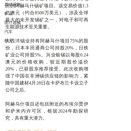
基础设施
区的阿赫马什锡矿项目。该交易价值1.3
亿澳元（约合8500万美元），涉及全球
矿业
最大的未开发锡矿之一，对电子和可再
医疗器械
生能源技术至关重要。
汽车
大西洋锡业持有阿赫马什项目75%的股
航天
份，日本丰田通商公司持股20%，日铁
矿业公司持股5%。兴业银锡以每股0.24
澳元的价格收购，较近期股价溢价
20%，已获股东推荐接受。此次收购增
强了中国在非洲锡供应链的影响力，紧
随中国建材4月28日在卡萨布兰卡设立子
公司之后。
阿赫马什项目还包括附近的布埃尔贾伊
和萨米内许可区，根据2024年勘探研
究，具有重大潜力。