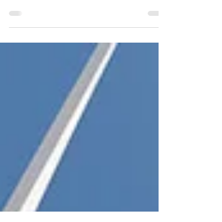
万美元（3亿迪拉姆）在摩洛哥建设1GW电解槽工
厂，拓展非洲氢能市场